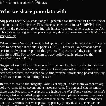
infor­ma­ti­on is retai­ned for 60 days.
Who we share your data with
Sug­gested text:
A QR code image is gene­ra­ted for users that set up two-fac­tor
authen­ti­ca­ti­on for this site. This image is gene­ra­ted using a SolidWP-hos­ted
API. In the pro­cess of gene­ra­ting this image, your user­na­me is sent to the API.
This data is not log­ged. For pri­va­cy poli­cy details, plea­se see the
SolidWP Pri­
va­cy Poli­cy
.
When run­ning Secu­ri­ty Check, solidwp.com will be cont­ac­ted as part of a pro­
cess to deter­mi­ne if the site sup­ports TLS/SSL requests. No per­so­nal data is
sent to solidwp.com as part of this pro­cess. Requests to solidwp.com include
the site’s URL. For solidwp.com pri­va­cy poli­cy details, plea­se see the
SolidWP Pri­va­cy Poli­cy
.
Sug­gested text:
This site is scan­ned for poten­ti­al mal­wa­re and vul­nerabi­li­ties
by the SolidWP Site Scan­ner. We do not send per­so­nal infor­ma­ti­on to the
scan­ner; howe­ver, the scan­ner could find per­so­nal infor­ma­ti­on pos­ted publicly
(such as in comm­ents) during the scan.
In order to ensu­re file inte­gri­ty, Solid Secu­ri­ty pulls data from wordpress.org,
solidwp.com, ithemes.com and amazonaws.com. No per­so­nal data is sent to
the­se sites. Requests to wordpress.org include the Word­Press ver­si­on, the site’s
loca­le, a list of instal­led plug­ins, and a list of each plugin’s ver­si­on. Requests
to solidwp.com and amazonaws.com include the instal­led SolidWP pro­ducts
and their ver­si­ons. For wordpress.org pri­va­cy poli­cy details, plea­se see the