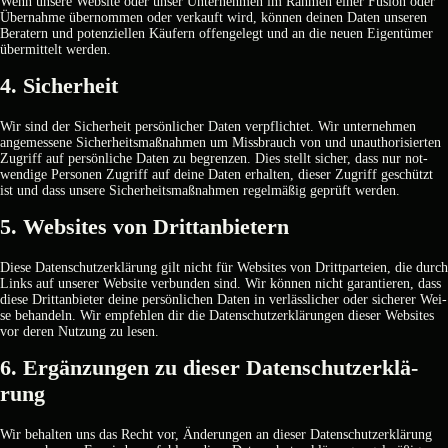
Wenn unse­re Web­site oder unser Unter­neh­men im Rah­men einer Fusi­on oder
Über­nah­me über­nom­men oder ver­kauft wird, kön­nen dei­nen Daten unse­ren
Bera­tern und poten­zi­el­len Käu­fern offen­ge­legt und an die neu­en Eigen­tü­mer
über­mit­telt wer­den.
4. Sicher­heit
Wir sind der Sicher­heit per­sön­li­cher Daten ver­pflich­tet. Wir unter­neh­men
ange­mes­se­ne Sicher­heits­maß­nah­men um Miss­brauch von und unaut­ho­ri­sier­ten
Zugriff auf per­sön­li­che Daten zu begren­zen. Dies stellt sicher, dass nur not­
wen­di­ge Per­so­nen Zugriff auf dei­ne Daten erhal­ten, die­ser Zugriff geschützt
ist und dass unse­re Sicher­heits­maß­nah­men regel­mä­ßig geprüft wer­den.
5. Web­sites von Dritt­an­bie­tern
Die­se Daten­schutz­er­klä­rung gilt nicht für Web­sites von Dritt­par­tei­en, die durch
Links auf unse­rer Web­site ver­bun­den sind. Wir kön­nen nicht garan­tie­ren, dass
die­se Dritt­an­bie­ter dei­ne per­sön­li­chen Daten in ver­läss­li­cher oder siche­rer Wei­
se behan­deln. Wir emp­feh­len dir die Daten­schutz­er­klä­run­gen die­ser Web­sites
vor deren Nut­zung zu lesen.
6. Ergän­zun­gen zu die­ser Daten­schutz­er­klä­
rung
Wir behal­ten uns das Recht vor, Ände­run­gen an die­ser Daten­schutz­er­klä­rung