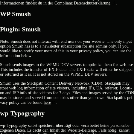
Infor­ma­tio­nen fin­dest du in der Com­pli­anz
Daten­schutz­er­klä­rung
.
WP Smush
Plug­in: Smush
Note: Smush does not inter­act with end users on your web­site. The only input
opti­on Smush has is to a news­let­ter sub­scrip­ti­on for site admins only. If you
would like to noti­fy your users of this in your pri­va­cy poli­cy, you can use the
infor­ma­ti­on below.
Smush sends images to the WPMU DEV ser­vers to opti­mi­ze them for web use.
This includes the trans­fer of EXIF data. The EXIF data will eit­her be strip­ped
or retur­ned as it is. It is not stored on the WPMU DEV ser­vers.
Smush uses the Stack­path Con­tent Deli­very Net­work (CDN). Stack­path may
store web log infor­ma­ti­on of site visi­tors, inclu­ding IPs, UA, refer­rer, Loca­ti­
on and ISP info of site visi­tors for 7 days. Files and images ser­ved by the CDN
may be stored and ser­ved from count­ries other than your own. Stackpath’s pri­
va­cy poli­cy can be found
here
.
wp-Typo­gra­phy
wp-Typo­gra­phy selbst spei­chert, über­trägt oder ver­ar­bei­tet kei­ne per­so­nen­be­
zo­ge­nen Daten. Es cacht den Inhalt der Web­site-Bei­trä­ge. Falls nötig, kannst