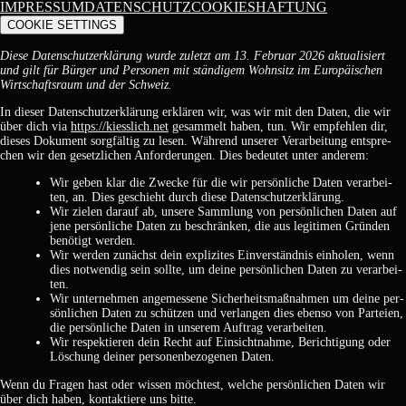
IMPRESSUM
DATENSCHUTZ
COOKIES
HAFTUNG
COOKIE SETTINGS
Die­se Daten­schutz­er­klä­rung wur­de zuletzt am 13. Febru­ar 2026 aktua­li­siert
und gilt für Bür­ger und Per­so­nen mit stän­di­gem Wohn­sitz im Euro­päi­schen
Wirt­schafts­raum und der Schweiz.
In die­ser Daten­schutz­er­klä­rung erklä­ren wir, was wir mit den Daten, die wir
über dich via
https://kiesslich.net
gesam­melt haben, tun. Wir emp­feh­len dir,
die­ses Doku­ment sorg­fäl­tig zu lesen. Wäh­rend unse­rer Ver­ar­bei­tung ent­spre­
chen wir den gesetz­li­chen Anfor­de­run­gen. Dies bedeu­tet unter ande­rem:
Wir geben klar die Zwe­cke für die wir per­sön­li­che Daten ver­ar­bei­
ten, an. Dies geschieht durch die­se Daten­schutz­er­klä­rung.
Wir zie­len dar­auf ab, unse­re Samm­lung von per­sön­li­chen Daten auf
jene per­sön­li­che Daten zu beschrän­ken, die aus legi­ti­men Grün­den
benö­tigt wer­den.
Wir wer­den zunächst dein expli­zi­tes Ein­ver­ständ­nis ein­ho­len, wenn
dies not­wen­dig sein soll­te, um dei­ne per­sön­li­chen Daten zu ver­ar­bei­
ten.
Wir unter­neh­men ange­mes­se­ne Sicher­heits­maß­nah­men um dei­ne per­
sön­li­chen Daten zu schüt­zen und ver­lan­gen dies eben­so von Par­tei­en,
die per­sön­li­che Daten in unse­rem Auf­trag ver­ar­bei­ten.
Wir respek­tie­ren dein Recht auf Ein­sicht­nah­me, Berich­ti­gung oder
Löschung dei­ner per­so­nen­be­zo­ge­nen Daten.
Wenn du Fra­gen hast oder wis­sen möch­test, wel­che per­sön­li­chen Daten wir
über dich haben, kon­tak­tie­re uns bit­te.