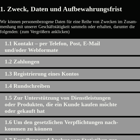
1. Zweck, Daten und Auf­be­wah­rungs­frist
Wir kön­nen per­so­nen­be­zo­ge­ne Daten für eine Rei­he von Zwe­cken im Zusam­
men­hang mit unse­rer Geschäfts­tä­tig­keit sam­meln oder erhal­ten, dar­un­ter die
fol­gen­den: (zum Ver­grö­ßern ankli­cken)
1.1 Kon­takt – per Tele­fon, Post, E‑Mail
und/oder Web­for­ma­te
1.2 Zah­lun­gen
1.3 Regis­trie­rung eines Kon­tos
1.4 Rund­schrei­ben
1.5 Zur Unter­stüt­zung von Dienst­leis­tun­gen
oder Pro­duk­ten, die ein Kun­de kau­fen möch­te
oder gekauft hat
1.6 Um den gesetz­li­chen Ver­pflich­tun­gen nach­
kom­men zu kön­nen
1.7 Erstel­lung und Ana­ly­se von Sta­tis­ti­ken zur