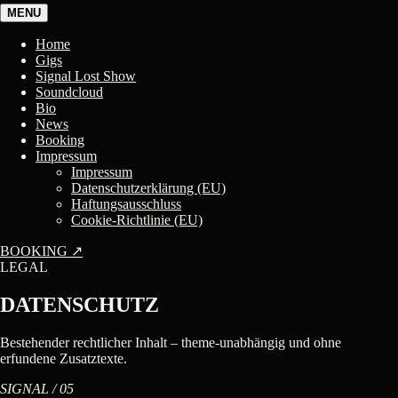
MENU
Home
Gigs
Signal Lost Show
Sound­cloud
Bio
News
Boo­king
Impres­sum
Impres­sum
Daten­schutz­er­klä­rung (EU)
Haf­tungs­aus­schluss
Coo­kie-Richt­li­nie (EU)
BOOKING
↗
LEGAL
DATENSCHUTZ
Bestehender rechtlicher Inhalt – theme-unabhängig und ohne
erfundene Zusatztexte.
SIGNAL / 05