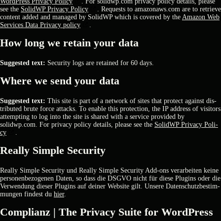
Word­Press Pri­va­cy Poli­cy
. For solidwp.com pri­va­cy poli­cy details, plea­se
see the
SolidWP Pri­va­cy Poli­cy
. Requests to amazonaws.com are to retrie­ve
con­tent added and mana­ged by SolidWP which is cover­ed by the
Ama­zon Web
Ser­vices Data Pri­va­cy poli­cy
.
How long we retain your data
Sug­gested text:
Secu­ri­ty logs are retai­ned for 60 days.
Whe­re we send your data
Sug­gested text:
This site is part of a net­work of sites that pro­tect against dis­
tri­bu­ted bru­te force attacks. To enable this pro­tec­tion, the IP address of visi­tors
attemp­ting to log into the site is shared with a ser­vice pro­vi­ded by
solidwp.com. For pri­va­cy poli­cy details, plea­se see the
SolidWP Pri­va­cy Poli­
cy
.
Real­ly Simp­le Secu­ri­ty
Real­ly Simp­le Secu­ri­ty und Real­ly Simp­le Secu­ri­ty Add-ons ver­ar­bei­ten kei­ne
per­so­nen­be­zo­ge­nen Daten, so dass die DSGVO nicht für die­se Plug­ins oder die
Ver­wen­dung die­ser Plug­ins auf dei­ner Web­site gilt. Unse­re Daten­schutz­be­stim­
mun­gen fin­dest du
hier
.
Com­pli­anz | The Pri­va­cy Suite for Word­Press