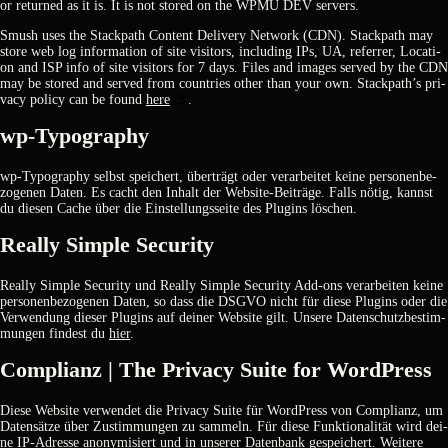
or retur­ned as it is. It is not stored on the WPMU DEV ser­vers.
Smush uses the Stack­path Con­tent Deli­very Net­work (CDN). Stack­path may
store web log infor­ma­ti­on of site visi­tors, inclu­ding IPs, UA, refer­rer, Loca­ti­
on and ISP info of site visi­tors for 7 days. Files and images ser­ved by the CDN
may be stored and ser­ved from count­ries other than your own. Stackpath’s pri­
va­cy poli­cy can be found
here
.
wp-Typo­gra­phy
wp-Typo­gra­phy selbst spei­chert, über­trägt oder ver­ar­bei­tet kei­ne per­so­nen­be­
zo­ge­nen Daten. Es cacht den Inhalt der Web­site-Bei­trä­ge. Falls nötig, kannst
du die­sen Cache über die Ein­stel­lungs­sei­te des Plug­ins löschen.
Real­ly Simp­le Secu­ri­ty
Real­ly Simp­le Secu­ri­ty und Real­ly Simp­le Secu­ri­ty Add-ons ver­ar­bei­ten kei­ne
per­so­nen­be­zo­ge­nen Daten, so dass die DSGVO nicht für die­se Plug­ins oder die
Ver­wen­dung die­ser Plug­ins auf dei­ner Web­site gilt. Unse­re Daten­schutz­be­stim­
mun­gen fin­dest du
hier
.
Com­pli­anz | The Pri­va­cy Suite for Word­Press
Die­se Web­site ver­wen­det die Pri­va­cy Suite für Word­Press von Com­pli­anz, um
Daten­sät­ze über Zustim­mun­gen zu sam­meln. Für die­se Funk­tio­na­li­tät wird dei­
ne IP-Adres­se anony­mi­siert und in unse­rer Daten­bank gespei­chert. Wei­te­re