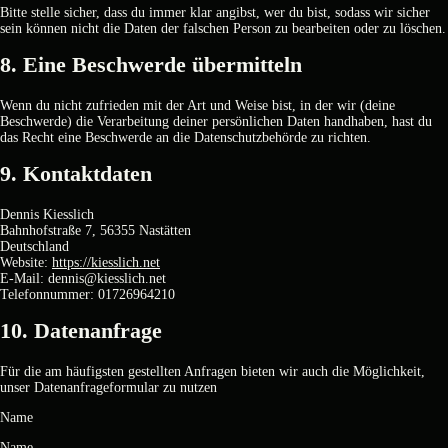
Bit­te stel­le sicher, dass du immer klar angibst, wer du bist, sodass wir sicher
sein kön­nen nicht die Daten der fal­schen Per­son zu bear­bei­ten oder zu löschen.
8. Eine Beschwer­de über­mit­teln
Wenn du nicht zufrie­den mit der Art und Wei­se bist, in der wir (dei­ne
Beschwer­de) die Ver­ar­bei­tung dei­ner per­sön­li­chen Daten hand­ha­ben, hast du
das Recht eine Beschwer­de an die Daten­schutz­be­hör­de zu rich­ten.
9. Kon­takt­da­ten
Den­nis Kiesslich
Bahn­hof­stra­ße 7, 56355 Nastät­ten
Deutsch­land
Web­site:
https://kiesslich.net
E‑Mail:
dennis@
kiesslich.net
Tele­fon­num­mer: 01726964210
10. Daten­an­fra­ge
Für die am häu­figs­ten gestell­ten Anfra­gen bie­ten wir auch die Mög­lich­keit,
unser Daten­an­fra­ge­for­mu­lar zu nut­zen
Name
Name