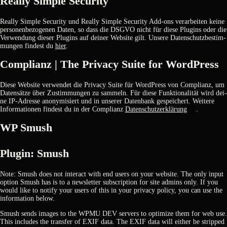
Real­ly Simp­le Secu­ri­ty
Real­ly Simp­le Secu­ri­ty und Real­ly Simp­le Secu­ri­ty Add-ons ver­ar­bei­ten kei­ne
per­so­nen­be­zo­ge­nen Daten, so dass die DSGVO nicht für die­se Plug­ins oder die
Ver­wen­dung die­ser Plug­ins auf dei­ner Web­site gilt. Unse­re Daten­schutz­be­stim­
mun­gen fin­dest du
hier
.
Com­pli­anz | The Pri­va­cy Suite for Word­Press
Die­se Web­site ver­wen­det die Pri­va­cy Suite für Word­Press von Com­pli­anz, um
Daten­sät­ze über Zustim­mun­gen zu sam­meln. Für die­se Funk­tio­na­li­tät wird dei­
ne IP-Adres­se anony­mi­siert und in unse­rer Daten­bank gespei­chert. Wei­te­re
Infor­ma­tio­nen fin­dest du in der Com­pli­anz
Daten­schutz­er­klä­rung
.
WP Smush
Plug­in: Smush
Note: Smush does not inter­act with end users on your web­site. The only input
opti­on Smush has is to a news­let­ter sub­scrip­ti­on for site admins only. If you
would like to noti­fy your users of this in your pri­va­cy poli­cy, you can use the
infor­ma­ti­on below.
Smush sends images to the WPMU DEV ser­vers to opti­mi­ze them for web use.
This includes the trans­fer of EXIF data. The EXIF data will eit­her be strip­ped