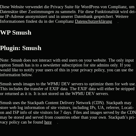
Die­se Web­site ver­wen­det die Pri­va­cy Suite für Word­Press von Com­pli­anz, um
Daten­sät­ze über Zustim­mun­gen zu sam­meln. Für die­se Funk­tio­na­li­tät wird dei­
ne IP-Adres­se anony­mi­siert und in unse­rer Daten­bank gespei­chert. Wei­te­re
Infor­ma­tio­nen fin­dest du in der Com­pli­anz
Daten­schutz­er­klä­rung
.
WP Smush
Plug­in: Smush
Note: Smush does not inter­act with end users on your web­site. The only input
opti­on Smush has is to a news­let­ter sub­scrip­ti­on for site admins only. If you
would like to noti­fy your users of this in your pri­va­cy poli­cy, you can use the
infor­ma­ti­on below.
Smush sends images to the WPMU DEV ser­vers to opti­mi­ze them for web use.
This includes the trans­fer of EXIF data. The EXIF data will eit­her be strip­ped
or retur­ned as it is. It is not stored on the WPMU DEV ser­vers.
Smush uses the Stack­path Con­tent Deli­very Net­work (CDN). Stack­path may
store web log infor­ma­ti­on of site visi­tors, inclu­ding IPs, UA, refer­rer, Loca­ti­
on and ISP info of site visi­tors for 7 days. Files and images ser­ved by the CDN
may be stored and ser­ved from count­ries other than your own. Stackpath’s pri­
va­cy poli­cy can be found
here
.