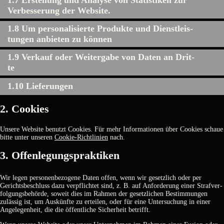
Ver­bes­se­rung der Web­site.
1.8 Um per­so­na­li­sier­te Pro­duk­te und Dienst­leis­
tun­gen anbie­ten zu kön­nen
1.9 Ver­kauf oder Wei­ter­ga­be von Daten an Drit­
te
1.10 Lie­fe­run­gen
2. Coo­kies
Unse­re Web­site benutzt Coo­kies. Für mehr Infor­ma­tio­nen über Coo­kies schaue
bit­te unter unse­ren
Coo­kie-Richt­li­ni­en
nach.
3. Offen­le­gungs­prak­ti­ken
Wir legen per­so­nen­be­zo­ge­ne Daten offen, wenn wir gesetz­lich oder per
Gerichts­be­schluss dazu ver­pflich­tet sind, z. B. auf Anfor­de­rung einer Straf­ver­
fol­gungs­be­hör­de, soweit dies im Rah­men der gesetz­li­chen Bestim­mun­gen
zuläs­sig ist, um Aus­künf­te zu ertei­len, oder für eine Unter­su­chung in einer
Ange­le­gen­heit, die die öffent­li­che Sicher­heit betrifft.