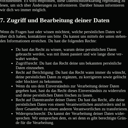
vor­zu­neh­men. Es wird emp­foh­len, die­se Daten­schutz­er­klä­rung regel­mä­ßig zu
lesen, um sich über Ände­run­gen zu infor­mie­ren. Dar­über hin­aus infor­mie­ren
wir dich wo immer mög­lich.
7. Zugriff und Bear­bei­tung dei­ner Daten
Wenn du Fra­gen hast oder wis­sen möch­test, wel­che per­sön­li­chen Daten wir
über dich haben, kon­tak­tie­re uns bit­te. Du kannst uns mit­tels der unten ste­hen­
den Infor­ma­tio­nen errei­chen. Du hast die fol­gen­den Rech­te:
Du hast das Recht zu wis­sen, war­um dei­ne per­sön­li­chen Daten
gebraucht wer­den, was mit ihnen pas­siert und wie lan­ge die­se ver­
wahrt wer­den.
Zugriffs­recht: Du hast das Recht dei­ne uns bekann­ten per­sön­li­che
Daten ein­zu­se­hen.
Recht auf Berich­ti­gung: Du hast das Recht wann immer du wünscht,
dei­ne per­sön­li­chen Daten zu ergän­zen, zu kor­ri­gie­ren sowie gelöscht
oder blo­ckiert zu bekom­men.
Wenn du uns dein Ein­ver­ständ­nis zur Ver­ar­bei­tung dei­ner Daten
gege­ben hast, hast du das Recht die­ses Ein­ver­ständ­nis zu wider­ru­fen
und dei­ne per­sön­li­chen Daten löschen zu las­sen.
Recht auf Daten­trans­fer dei­ner Daten: Du hast das Recht, alle dei­ne
per­sön­li­chen Daten von einem Ver­ant­wort­li­chen anzu­for­dern und in
ihrer Gesamt­heit zu einem ande­ren Ver­ant­wort­li­chen zu trans­fe­rie­ren.
Wider­spruchs­recht: Du kannst der Ver­ar­bei­tung dei­ner Daten wider­
spre­chen. Wir ent­spre­chen dem, es sei denn es gibt berech­tig­te Grün­
de für die Ver­ar­bei­tung.