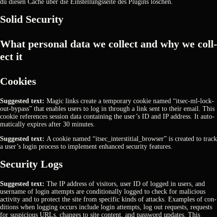
du die­sen Cache über die Ein­stel­lungs­sei­te des Plug­ins löschen.
Solid Secu­ri­ty
What per­so­nal data we coll­ect and why we coll­
ect it
Coo­kies
Sug­gested text:
Magic links crea­te a tem­po­ra­ry coo­kie named “itsec-ml-lock­
out-bypass” that enables users to log in through a link sent to their email. This
coo­kie refe­ren­ces ses­si­on data con­tai­ning the user’s ID and IP address. It auto­
ma­ti­cal­ly expi­res after 30 minu­tes.
Sug­gested text:
A coo­kie named “itsec_interstitial_browser” is crea­ted to track
a user’s log­in pro­cess to imple­ment enhan­ced secu­ri­ty fea­tures.
Secu­ri­ty Logs
Sug­gested text:
The IP address of visi­tors, user ID of log­ged in users, and
user­na­me of log­in attempts are con­di­tio­nal­ly log­ged to check for mali­cious
acti­vi­ty and to pro­tect the site from spe­ci­fic kinds of attacks. Examp­les of con­
di­ti­ons when log­ging occurs include log­in attempts, log out requests, requests
for sus­pi­cious URLs, chan­ges to site con­tent, and pass­word updates. This