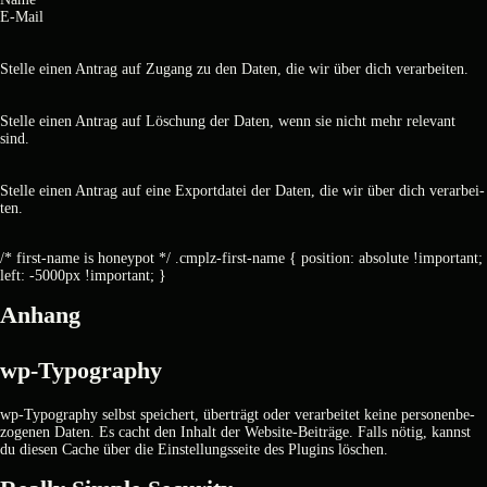
E‑Mail
Stel­le einen Antrag auf Zugang zu den Daten, die wir über dich ver­ar­bei­ten.
Stel­le einen Antrag auf Löschung der Daten, wenn sie nicht mehr rele­vant
sind.
Stel­le einen Antrag auf eine Export­da­tei der Daten, die wir über dich ver­ar­bei­
ten.
/* first-name is honeypot */ .cmplz-first-name { position: absolute !important;
left: -5000px !important; }
Anhang
wp-Typo­gra­phy
wp-Typo­gra­phy selbst spei­chert, über­trägt oder ver­ar­bei­tet kei­ne per­so­nen­be­
zo­ge­nen Daten. Es cacht den Inhalt der Web­site-Bei­trä­ge. Falls nötig, kannst
du die­sen Cache über die Ein­stel­lungs­sei­te des Plug­ins löschen.