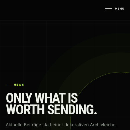
MENU
IMPRES­SUM
DATEN­SCHUTZ­ER­
KLÄ­RUNG (EU)
HAF­TUNGS­AUS­
NEWS
SCHLUSS
ONLY WHAT IS
COO­KIE-RICHT­LI­NIE
WORTH SENDING.
(EU)
Aktuelle Beiträge statt einer dekorativen Archivleiche.